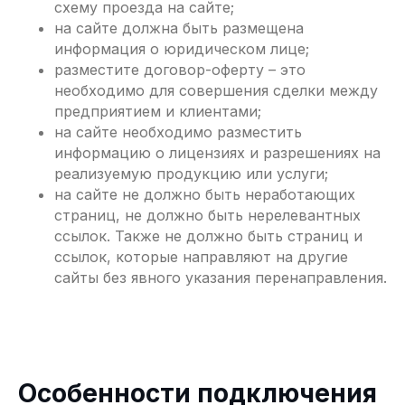
схему проезда на сайте;
на сайте должна быть размещена
информация о юридическом лице;
разместите договор-оферту – это
необходимо для совершения сделки между
предприятием и клиентами;
на сайте необходимо разместить
информацию о лицензиях и разрешениях на
реализуемую продукцию или услуги;
на сайте не должно быть неработающих
страниц, не должно быть нерелевантных
ссылок. Также не должно быть страниц и
ссылок, которые направляют на другие
сайты без явного указания перенаправления.
Адрес и контакты
Казахстан, г. Алматы, 050000,
ул.⦁Желтоксан 115, БЦ Кайсар Плаза,
2⦁этаж
Время работы: 10:00 - 19:00 (GMT+5)
Особенности подключения
info@freedompay.kz