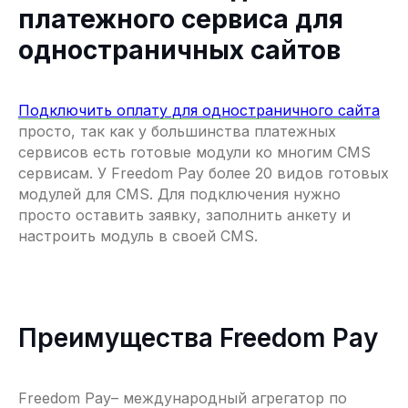
support@freedompay.kz
платежного сервиса для
+7 778 746 38 01
одностраничных сайтов
Сообщить об обнаруженных
проблемах с безопасностью
is@freedompay.kz
Подключить оплату для одностраничного сайта
Казахстан
Русский
просто, так как у большинства платежных
Документы и политики
Памятка СФМ
Горячая линия Комплаенс
сервисов есть готовые модули ко многим CMS
Горячая линия Тимура Турлова
сервисам. У Freedom Pay более 20 видов готовых
Организация соответствует
модулей для CMS. Для подключения нужно
требованиям стандарта PCI DSS
просто оставить заявку, заполнить анкету и
Регистрационный номер платежной
настроить модуль в своей CMS.
организации № 02-23-153.
© 2026 Freedom Pay
Преимущества Freedom Pay
Freedom Pay– международный агрегатор по