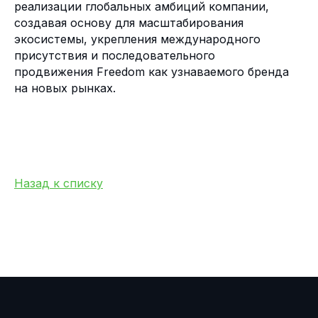
Казахстан
Русский
реализации глобальных амбиций компании,
Документы и политики
Памятка СФМ
создавая основу для масштабирования
Горячая линия Комплаенс
экосистемы, укрепления международного
Горячая линия Тимура Турлова
присутствия и последовательного
Организация соответствует
требованиям стандарта PCI DSS
продвижения Freedom как узнаваемого бренда
Регистрационный номер платежной
на новых рынках.
организации № 02-23-153.
© 2026 Freedom Pay
Назад к списку