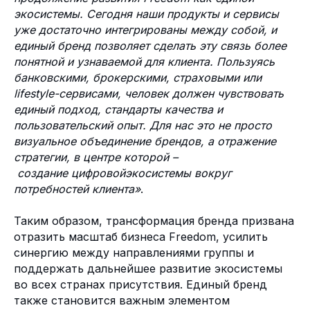
экосистемы. Сегодня наши продукты и сервисы
уже достаточно интегрированы между собой, и
единый бренд позволяет сделать эту связь более
понятной и узнаваемой для клиента. Пользуясь
банковскими, брокерскими, страховыми или
lifestyle-сервисами, человек должен чувствовать
единый подход, стандарты качества и
пользовательский опыт. Для нас это не просто
визуальное объединение брендов, а отражение
Адрес и контакты
стратегии, в центре которой –
Казахстан, г. Алматы, 050000,
создание цифровойэкосистемы вокруг
ул.⦁Желтоксан 115, БЦ Кайсар Плаза,
потребностей клиента»
.
2⦁этаж
Время работы: 10:00 - 19:00 (GMT+5)
info@freedompay.kz
Таким образом, трансформация бренда призвана
support@freedompay.kz
отразить масштаб бизнеса Freedom, усилить
+7 778 746 38 01
синергию между направлениями группы и
Сообщить об обнаруженных
поддержать дальнейшее развитие экосистемы
проблемах с безопасностью
во всех странах присутствия. Единый бренд
is@freedompay.kz
также становится важным элементом