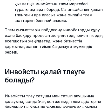
қызметіңіз инвойстың төлем мәртебесі
туралы ақпарат береді. Сіз инвойстың қашан
төленгенін көре аласыз және онлайн төлем
шоттарын белгілей аласыз.
Төлем қызметтерін пайдалану инвойстарды құру
және басқару процесін жеңілдетеді, клиенттердің
есепшотын жеңілдетеді және бизнестің
қаржылық жағын тиімді бақылауға мүмкіндік
береді.
Инвойсты қалай төлеуге
болады?
Инвойсты төлеу сатушы мен сатып алушының
қалауына, сондай-ақ қол жетімді төлем әдістеріне
байланысты бірнеше жолмен жүзеге асырылуы