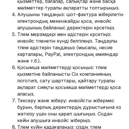
қызметтер, бағалар, салықтар және басқа
мәліметтер туралы ақпаратты толтырыңыз.
Алушыны таңдаңыз: шот-фактура жіберілетін
электрондық мекенжайды қоса, инвойс
алушының байланыс деректерін көрсетіңіз.
Төлем мерзімдері мен әдістерін көрсетіңіз:
инвойс төленетін күнді белгілеңіз. Таңдаулы
төлем әдістерін таңдаңыз (мысалы, несие
карталары, PayPal, электрондық әмияндар
және т.б.).
Қосымша мәліметтерді қосыңыз: төлем
қызметіне байланысты Сіз компанияның
логотипі, сату шарттары, қайтару туралы
ақпарат сияқты қосымша мәліметтерді қоса
аласыз.
Тексеру және жіберу: инвойсты жібермес
бұрын, барлық деректердің дұрыстығына көз
жеткізу үшін оны қарап шығыңыз. Содан
кейін алушыға инвойс жіберіңіз.
Төлем күйін қадағалаңыз: сіздің төлем