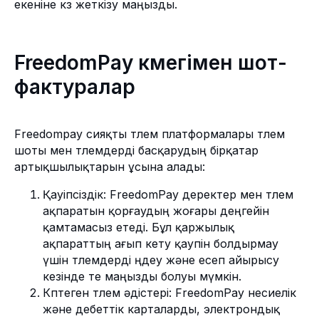
екеніне көз жеткізу маңызды.
FreedomPay көмегімен шот-
фактуралар
Freedompay сияқты төлем платформалары төлем
шоты мен төлемдерді басқарудың бірқатар
артықшылықтарын ұсына алады:
Қауіпсіздік: FreedomPay деректер мен төлем
ақпаратын қорғаудың жоғары деңгейін
қамтамасыз етеді. Бұл қаржылық
ақпараттың ағып кету қаупін болдырмау
үшін төлемдерді өңдеу және есеп айырысу
кезінде өте маңызды болуы мүмкін.
Көптеген төлем әдістері: FreedomPay несиелік
және дебеттік карталарды, электрондық