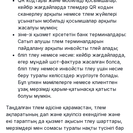
QR кодтары және мобильді қосымшалар:
Төлем ұйымының тіркеу нөмірі № 02-
кейбір жағдайларда төлемдер QR кодын
23-153.
сканерлеу арқылы немесе төлем жүйелері
© 2026 Freedom Pay
ұсынатын мобильді қосымшалар арқылы
жасалуы мүмкін;
өзіне-өзі қызмет көрсететін банк терминалдары:
Сатып алушы төлем терминалдарын
пайдалану арқылы инвойсты төлей алады;
бөліп төлеу немесе несие: кейбір жағдайларда,
егер мұндай шот-фактура жасалған болса,
бөліп төлеу немесе инвойсты төлеу үшін несие
беру туралы келіссөздер жүргізуге болады.
Бұл үлкен мәмілелерге немесе клиентпен
ұзақ мерзімді қарым-қатынасқа қатысты
болуы мүмкін.
Таңдалған төлем әдісіне қарамастан, төлем
ақпаратының дәл және қауіпсіз екендігіне және
екі тараптың да қызмет ақысын төлеу шарттары,
мерзімдері мен сомасы туралы нақты түсінігі бар