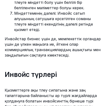
төлеуге міндетті болу үшін белгілі бір
белгіленген мәліметтер болуы керек.
Міндеттеменің дәлелі: Инвойс сатып
алушының сатушыға көрсетілген соманы
төлеуге міндетті екендігінің дәлелі ретінде
қызмет етеді.
Инвойстар бизнес үшін де, мемлекеттік органдар
үшін де үлкен маңызға ие, өйткені олар
коммерциялық транзакциялардың ашықтығы мен
заңдылығын сақтауға көмектеседі.
Инвойс түрлері
Қызметтерге ақы төлеу сипатына және заң
талаптарына байланысты әр түрлі жағдайларда
қолдануға болатын инвойсингтің бірнеше түрі