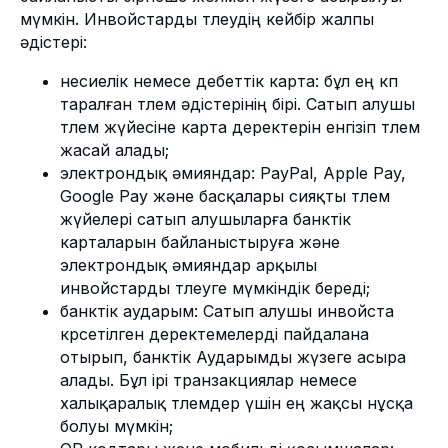
мүмкін. Инвойстарды төлеудің кейбір жалпы
әдістері:
несиелік немесе дебеттік карта: бұл ең көп
таралған төлем әдістерінің бірі. Сатып алушы
төлем жүйесіне карта деректерін енгізіп төлем
Контактілер
жасай алады;
Қазақстан, Алматы қаласы, 050000, БЦ
электрондық әмияндар: PayPal, Apple Pay,
Кайсар Плаза, Желтоксан 115, 2 қабат
Жұмыс кестесі: 10:00 - 19:00 (GMT+5)
Google Pay және басқалары сияқты төлем
info@freedompay.kz
жүйелері сатып алушыларға банктік
support@freedompay.kz
карталарын байланыстыруға және
+7 778 746 38 01
электрондық әмияндар арқылы
Табылған қауіпсіздік мәселелері
инвойстарды төлеуге мүмкіндік береді;
туралы хабарлаңыз
банктік аударым: Сатып алушы инвойста
is@freedompay.kz
көрсетілген деректемелерді пайдалана
Қазақстан
Қазақша
отырып, банктік Аударымды жүзеге асыра
Құжаттар мен саясаттар
алады. Бұл ірі транзакциялар немесе
ҚМС жадынамасы
Комплаенс жедел желі
Тимур Турловтың жедел желісі
халықаралық төлемдер үшін ең жақсы нұсқа
Ұйым PCI DSS стандартының
болуы мүмкін;
талаптарына сәйкес келеді