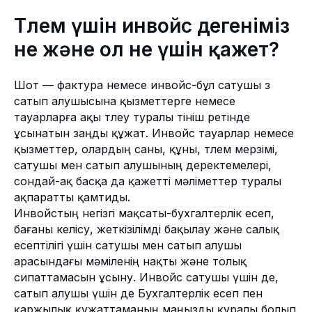
Төлем үшін инвойс дегеніміз
не және ол не үшін қажет?
Шот — фактура немесе инвойс-бұл сатушы өз
сатып алушысына қызметтерге немесе
тауарларға ақы төлеу туралы өтініш ретінде
ұсынатын заңды құжат. Инвойс тауарлар немесе
қызметтер, олардың саны, құны, төлем мерзімі,
сатушы мен сатып алушының деректемелері,
сондай-ақ басқа да қажетті мәліметтер туралы
ақпаратты қамтиды.
Инвойстың негізгі мақсаты-бухгалтерлік есеп,
бағаны келісу, жеткізілімді бақылау және салық
есептілігі үшін сатушы мен сатып алушы
арасындағы мәміленің нақты және толық
сипаттамасын ұсыну. Инвойс сатушы үшін де,
сатып алушы үшін де Бухгалтерлік есеп пен
қаржылық құжаттаманың маңызды құралы болып