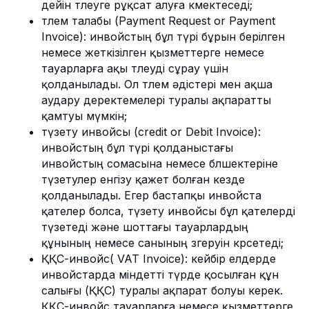
дейін төлеуге рұқсат алуға көмектеседі;
төлем талабы (Payment Request or Payment
Invoice): инвойстың бұл түрі бұрын берілген
немесе жеткізілген қызметтерге немесе
тауарларға ақы төлеуді сұрау үшін
қолданылады. Ол төлем әдістері мен ақша
аудару деректемелері туралы ақпаратты
қамтуы мүмкін;
түзету инвойсы (credit or Debit Invoice):
инвойстың бұл түрі қолданыстағы
инвойстың сомасына немесе бөлшектеріне
түзетулер енгізу қажет болған кезде
қолданылады. Егер бастапқы инвойста
қателер болса, түзету инвойсы бұл қателерді
түзетеді және шоттағы тауарлардың
құнының немесе санының өзгеруін көрсетеді;
ҚҚС-инвойс( VAT Invoice): кейбір елдерде
инвойстарда міндетті түрде қосылған құн
салығы (ҚҚС) туралы ақпарат болуы керек.
ҚҚС-инвойс тауарларға немесе қызметтерге