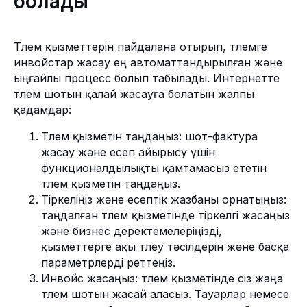
болады
Төлем қызметтерін пайдалана отырып, төлемге
инвойстар жасау ең автоматтандырылған және
ыңғайлы процесс болып табылады. Интернетте
төлем шотын қалай жасауға болатын жалпы
қадамдар:
Төлем қызметін таңдаңыз: шот-фактура
жасау және есеп айырысу үшін
функционалдылықты қамтамасыз ететін
төлем қызметін таңдаңыз.
Тіркеліңіз және есептік жазбаны орнатыңыз:
таңдалған төлем қызметінде тіркелгі жасаңыз
және бизнес деректемелеріңізді,
қызметтерге ақы төлеу тәсілдерін және басқа
параметрлерді реттеңіз.
Инвойс жасаңыз: төлем қызметінде сіз жаңа
төлем шотын жасай аласыз. Тауарлар немесе