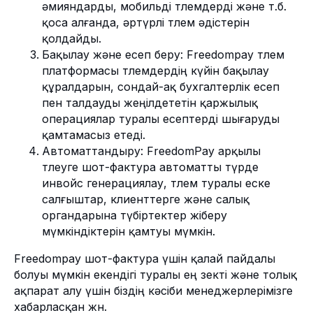
әмияндарды, мобильді төлемдерді және т.б.
қоса алғанда, әртүрлі төлем әдістерін
қолдайды.
Бақылау және есеп беру: Freedompay төлем
платформасы төлемдердің күйін бақылау
құралдарын, сондай-ақ бухгалтерлік есеп
пен талдауды жеңілдететін қаржылық
операциялар туралы есептерді шығаруды
қамтамасыз етеді.
Автоматтандыру: FreedomPay арқылы
төлеуге шот-фактура автоматты түрде
инвойс генерациялау, төлем туралы еске
салғыштар, клиенттерге және салық
органдарына түбіртектер жіберу
мүмкіндіктерін қамтуы мүмкін.
Freedompay шот-фактура үшін қалай пайдалы
болуы мүмкін екендігі туралы ең өзекті және толық
ақпарат алу үшін біздің кәсіби менеджерлерімізге
хабарласқан жөн.