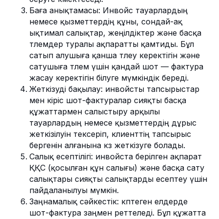
Баға анықтамасы: Инвойс тауарлардың
немесе қызметтердің құны, сондай-ақ
ықтимал салықтар, жеңілдіктер және басқа
төлемдер туралы ақпаратты қамтиды. Бұл
сатып алушыға қанша төлеу керектігін және
сатушыға төлем үшін қандай шот — фактура
жасау керектігін білуге мүмкіндік береді.
Жеткізуді бақылау: инвойсты тапсырыстар
мен кіріс шот-фактуралар сияқты басқа
құжаттармен салыстыру арқылы
тауарлардың немесе қызметтердің дұрыс
жеткізілуін тексеріп, клиенттің тапсырыс
бергенін алғанына көз жеткізуге болады.
Салық есептілігі: инвойста берілген ақпарат
ҚҚС (қосылған құн салығы) және басқа сату
салықтары сияқты салықтарды есептеу үшін
пайдаланылуы мүмкін.
Заңнамалық сәйкестік: көптеген елдерде
шот-фактура заңмен реттеледі. Бұл құжатта