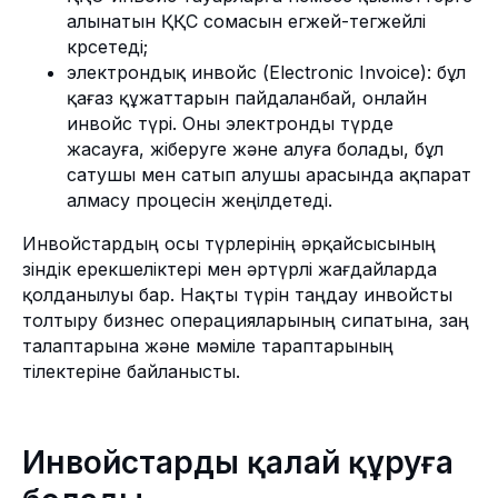
алынатын ҚҚС сомасын егжей-тегжейлі
көрсетеді;
электрондық инвойс (Electronic Invoice): бұл
қағаз құжаттарын пайдаланбай, онлайн
инвойс түрі. Оны электронды түрде
жасауға, жіберуге және алуға болады, бұл
сатушы мен сатып алушы арасында ақпарат
алмасу процесін жеңілдетеді.
Инвойстардың осы түрлерінің әрқайсысының
өзіндік ерекшеліктері мен әртүрлі жағдайларда
қолданылуы бар. Нақты түрін таңдау инвойсты
толтыру бизнес операцияларының сипатына, заң
талаптарына және мәміле тараптарының
тілектеріне байланысты.
Инвойстарды қалай құруға