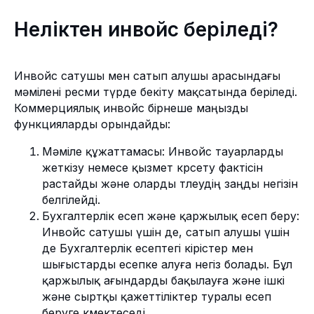
Неліктен инвойс беріледі?
Инвойс сатушы мен сатып алушы арасындағы
мәмілені ресми түрде бекіту мақсатында беріледі.
Коммерциялық инвойс бірнеше маңызды
функцияларды орындайды:
Мәміле құжаттамасы: Инвойс тауарларды
жеткізу немесе қызмет көрсету фактісін
растайды және оларды төлеудің заңды негізін
белгілейді.
Бухгалтерлік есеп және қаржылық есеп беру:
Инвойс сатушы үшін де, сатып алушы үшін
де Бухгалтерлік есептегі кірістер мен
шығыстарды есепке алуға негіз болады. Бұл
қаржылық ағындарды бақылауға және ішкі
және сыртқы қажеттіліктер туралы есеп
беруге көмектеседі.