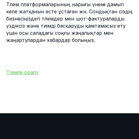
Төлем платформаларының нарығы үнемі дамып
келе жатқанын есте ұстаған жөн. Сондықтан сіздің
бизнесіңіздегі төлемдер мен шот-фактураларды
үздіксіз және тиімді басқаруды қамтамасыз ету
үшін осы саладағы соңғы жаңалықтар мен
жаңартулардан хабардар болыңыз.
Тізімге оралу