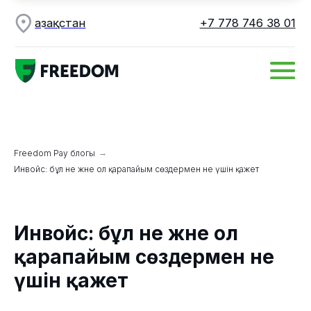
Қ азақстан
+7 778 746 38 01
Freedom Pay блогы
→
Инвойс: бұл не және ол қарапайым сөздермен не үшін қажет
Инвойс: бұл не және ол
қарапайым сөздермен не
үшін қажет