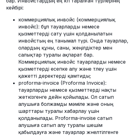
бар. Инвойстардың ең көп таралған түрлерінің
кейбірі:
коммерциялық инвойс (коммерциялық
инвойс): бұл тауарларды немесе
қызметтерді сату үшін қолданылатын
инвойстың ең танымал түрі. Онда тауарлар,
олардың құны, саны, жеңілдіктер мен
салықтар туралы ақпарат бар.
Коммерциялық инвойс тауарларды немесе
қызметтерді есепке алу және төлеу үшін
қажетті деректерді қамтиды;
proforma-invoice (Proforma Invoice):
тауарларды немесе қызметтерді нақты
жеткізгенге дейін қойылады. Ол сатып
алушыға болжамды мәміле және оның
шарттары туралы хабарлау үшін
қолданылады. Proforma-invoise сатып
алушыға сатып алу туралы шешім
қабылдауға және тауарлар жөнелтілгенге