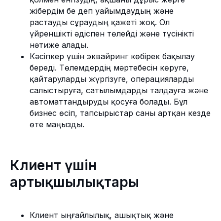
жібердім бе деп уайымдаудың және
растауды сұраудың қажеті жоқ. Ол
үйреншікті әдіспен төлейді және түсінікті
нәтиже алады.
Кәсіпкер үшін эквайринг көбірек бақылау
береді. Төлемдердің мәртебесін көруге,
қайтаруларды жүргізуге, операцияларды
салыстыруға, сатылымдарды талдауға және
автоматтандыруды қосуға болады. Бұл
бизнес өсіп, тапсырыстар саны артқан кезде
өте маңызды.
Клиент үшін
артықшылықтары
Клиент ыңғайлылық, ашықтық және