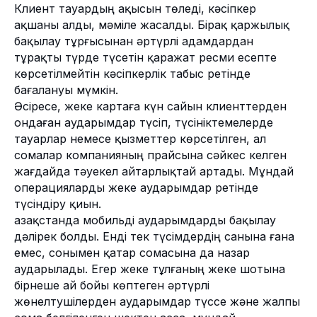
Клиент тауардың ақысын төледі, кәсіпкер
ақшаны алды, мәміле жасалды. Бірақ қаржылық
бақылау тұрғысынан әртүрлі адамдардан
тұрақты түрде түсетін қаражат ресми есепте
көрсетілмейтін кәсіпкерлік табыс ретінде
бағалануы мүмкін.
Әсіресе, жеке картаға күн сайын клиенттерден
ондаған аударымдар түсіп, түсініктемелерде
тауарлар немесе қызметтер көрсетілген, ал
сомалар компанияның прайсына сәйкес келген
жағдайда тәуекел айтарлықтай артады. Мұндай
операцияларды жеке аударымдар ретінде
түсіндіру қиын.
Қазақстанда мобильді аударымдарды бақылау
дәлірек болды. Енді тек түсімдердің санына ғана
емес, сонымен қатар сомасына да назар
аударылады. Егер жеке тұлғаның жеке шотына
бірнеше ай бойы көптеген әртүрлі
жөнелтушілерден аударымдар түссе және жалпы