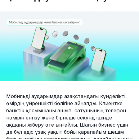
Мобильді аударымдар Қазақстандағы күнделікті
өмірдің үйреншікті бөлігіне айналды. Клиентке
банктік қосымшаны ашып, сатушының телефон
нөмірін енгізу және бірнеше секунд ішінде
ақшаны жіберу өте ыңғайлы. Шағын бизнес үшін
де бұл әдіс ұзақ уақыт бойы қарапайым шешім
болып көрінді: терминал қосудың, эквайринг үшін