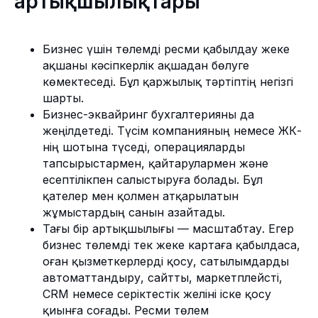
артықшылықтары
Бизнес үшін төлемді ресми қабылдау жеке
ақшаны кәсіпкерлік ақшадан бөлуге
көмектеседі. Бұл қаржылық тәртіптің негізгі
шарты.
Бизнес-эквайринг бухгалтерияны да
жеңілдетеді. Түсім компанияның немесе ЖК-
нің шотына түседі, операцияларды
тапсырыстармен, қайтарулармен және
есептілікпен салыстыруға болады. Бұл
қателер мен қолмен атқарылатын
жұмыстардың санын азайтады.
Тағы бір артықшылығы — масштабтау. Егер
бизнес төлемді тек жеке картаға қабылдаса,
оған қызметкерлерді қосу, сатылымдарды
автоматтандыру, сайтты, маркетплейсті,
CRM немесе серіктестік желіні іске қосу
қиынға соғады. Ресми төлем