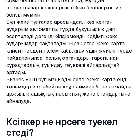
сома белгіленген шектен асса, мұндай
операциялар кәсіпкерлік табыс белгілеріне ие
болуы мүмкін.
Бұл жеке тұлғалар арасындағы кез келген
аударым автоматты түрде бұзушылық деп
есептеледі дегенді білдірмейді. Кәдімгі жеке
аударымдар сақталады. Бірақ егер жеке карта
клиенттерден төлем қабылдау үшін жүйелі түрде
пайдаланылса, салық органдары тарапынан
сұрақтардың туындау тәуекелі айтарлықтай
артады.
Бизнес үшін бұл маңызды белгі: жеке карта енді
төлемдер көрінбейтін «сұр аймақ» бола алмайды.
Қаржылық ашықтық нарықтың жаңа стандартына
айналуда.
Кәсіпкер не нәрсеге тәуекел
етеді?