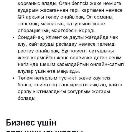
қорғаныс алады. Оған белгісіз жеке нөмірге
аударым жасағаннан гөрі, картамен немесе
QR арқылы төлеу оңайырақ. Ол соманы,
төлемнің мақсатын, сатушыны және
операцияның мәртебесін көреді.
Сондай-ақ, клиентке даулы жағдайда чек
алу, қайтаруды рәсімдеу немесе төлемді
растау оңайырақ. Бұл клиент сатушыны
жеке көрмейтін және сервиске деген сенім
негізінде шешім қабылдайтын онлайн-сатып
алулар үшін өте маңызды.
Төлем неғұрлым түсінікті және қауіпсіз
болса, клиенттің тапсырысты аяқтап, қайта
оралу ықтималдығы соғұрлым жоғары
болады.
Бизнес үшін