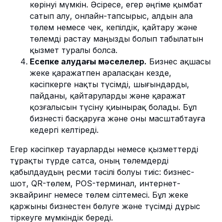
көрінуі мүмкін. Әсіресе, егер әңгіме қымбат
сатып алу, онлайн-тапсырыс, алдын ала
төлем немесе чек, кепілдік, қайтару және
төлемді растау маңызды болып табылатын
қызмет туралы болса.
Есепке алудағы мәселелер.
Бизнес ақшасы
жеке қаражатпен араласқан кезде,
кәсіпкерге нақты түсімді, шығындарды,
пайданы, қайтаруларды және қаражат
қозғалысын түсіну қиынырақ болады. Бұл
бизнесті басқаруға және оны масштабтауға
кедергі келтіреді.
Егер кәсіпкер тауарларды немесе қызметтерді
тұрақты түрде сатса, оның төлемдерді
қабылдаудың ресми тәсілі болуы тиіс: бизнес-
шот, QR-төлем, POS-терминал, интернет-
эквайринг немесе төлем сілтемесі. Бұл жеке
қаржыны бизнестен бөлуге және түсімді дұрыс
тіркеуге мүмкіндік береді.