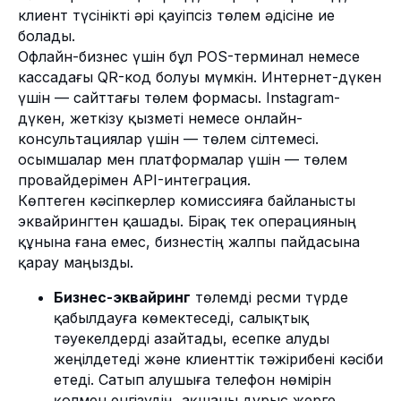
клиент түсінікті әрі қауіпсіз төлем әдісіне ие
болады.
Офлайн-бизнес үшін бұл POS-терминал немесе
кассадағы QR-код болуы мүмкін. Интернет-дүкен
үшін — сайттағы төлем формасы. Instagram-
дүкен, жеткізу қызметі немесе онлайн-
консультациялар үшін — төлем сілтемесі.
Қосымшалар мен платформалар үшін — төлем
провайдерімен API-интеграция.
Көптеген кәсіпкерлер комиссияға байланысты
эквайрингтен қашады. Бірақ тек операцияның
құнына ғана емес, бизнестің жалпы пайдасына
қарау маңызды.
Бизнес-эквайринг
төлемді ресми түрде
қабылдауға көмектеседі, салықтық
тәуекелдерді азайтады, есепке алуды
жеңілдетеді және клиенттік тәжірибені кәсіби
етеді. Сатып алушыға телефон нөмірін
қолмен енгізудің, ақшаны дұрыс жерге