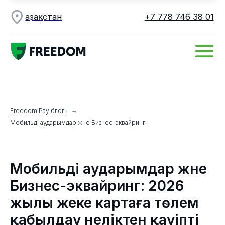
Қ азақстан
+7 778 746 38 01
Freedom Pay блогы
→
Мобильді аударымдар және Бизнес-эквайринг
Мобильді аударымдар және
Бизнес-эквайринг: 2026
жылы жеке картаға төлем
қабылдау неліктен қауіпті