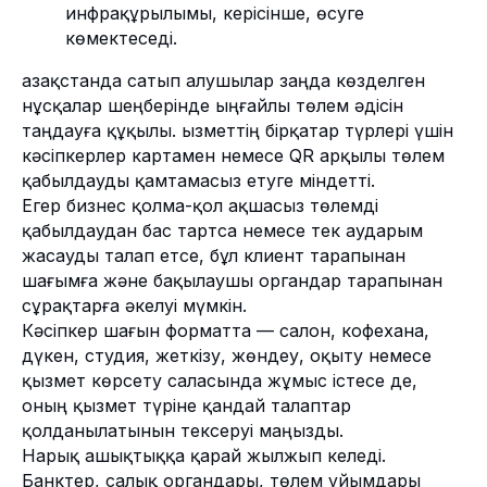
инфрақұрылымы, керісінше, өсуге
көмектеседі.
Қазақстанда сатып алушылар заңда көзделген
нұсқалар шеңберінде ыңғайлы төлем әдісін
таңдауға құқылы. Қызметтің бірқатар түрлері үшін
кәсіпкерлер картамен немесе QR арқылы төлем
қабылдауды қамтамасыз етуге міндетті.
Егер бизнес қолма-қол ақшасыз төлемді
қабылдаудан бас тартса немесе тек аударым
жасауды талап етсе, бұл клиент тарапынан
Контактілер
шағымға және бақылаушы органдар тарапынан
Қазақстан, Алматы қаласы, 050000, БЦ
сұрақтарға әкелуі мүмкін.
Кайсар Плаза, Желтоксан 115, 2 қабат
Жұмыс кестесі: 10:00 - 19:00 (GMT+5)
Кәсіпкер шағын форматта — салон, кофехана,
info@freedompay.kz
дүкен, студия, жеткізу, жөндеу, оқыту немесе
support@freedompay.kz
қызмет көрсету саласында жұмыс істесе де,
+7 778 746 38 01
оның қызмет түріне қандай талаптар
Табылған қауіпсіздік мәселелері
қолданылатынын тексеруі маңызды.
туралы хабарлаңыз
Нарық ашықтыққа қарай жылжып келеді.
is@freedompay.kz
Банктер, салық органдары, төлем ұйымдары
Қазақстан
Қазақша