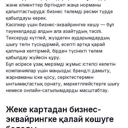
және клиенттер біртіндеп жаңа норманы
Құжаттар мен саясаттар
ҚМС жадынамасы
Комплаенс жедел желі
қалыптастыруда: бизнес төлемді ресми түрде
Тимур Турловтың жедел желісі
қабылдауы керек.
Ұйым PCI DSS стандартының
Кәсіпкер үшін бизнес-эквайрингке көшу — бұл
талаптарына сәйкес келеді
тәуекелдерді алдын ала азайтудың тәсілі.
Төлем ұйымының тіркеу нөмірі № 02-
Тексеруді күтпей, жүздеген аударымдардың
23-153.
шығу тегін түсіндірмей, есепті артқа қарай
© 2026 Freedom Pay
қалпына келтірмей, бірден түсінікті төлем
қабылдау жүйесін құру.
Бұл әсіресе ұзақ мерзімді жұмыс істегісі келетін
компаниялар үшін маңызды: брендті дамыту,
жарнаманы іске қосу, серіктестермен
ынтымақтастық орнату, маркетплейстерге шығу
немесе онлайн-сатылымдарды масштабтау.
Жеке картадан бизнес-
эквайрингке қалай көшуге