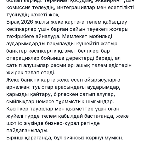
комиссия төлеудің, интеграциялар мен есептілікті
түсінудің қажеті жоқ.
Бірақ 2026 жылы жеке картаға төлем қабылдау
кәсіпкерлер үшін барған сайын тәуекелі жоғары
тәжірибеге айналуда. Мемлекет мобильді
аударымдарды бақылауды күшейтіп жатыр,
банктер кәсіпкерлік қызмет белгілері бар
операциялар бойынша деректерді береді, ал
сатып алушылар ресми әрі ашық төлем әдістерін
жиірек талап етеді.
Жеке банктік карта жеке есеп айырысуларға
арналған: туыстар арасындағы аударымдар,
қарызды қайтару, бірлескен сатып алулар,
сыйлықтар немесе тұрмыстық шығындар.
Кәсіпкер тауарлар мен қызметтер үшін оған
жүйелі түрде төлем қабылдай бастағанда, жеке
шот іс жүзінде бизнес-құрал ретінде
пайдаланылады.
Бірінші қарағанда, бұл зиянсыз көрінуі мүмкін.