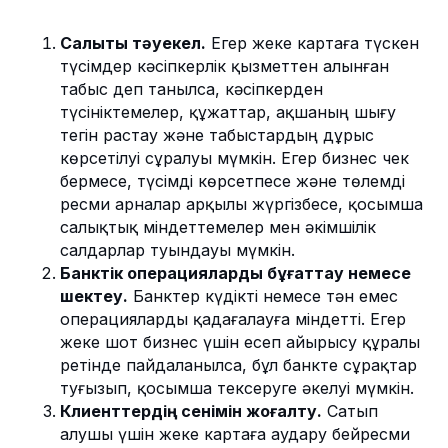
Салықтық тәуекел.
Егер жеке картаға түскен
түсімдер кәсіпкерлік қызметтен алынған
табыс деп танылса, кәсіпкерден
түсініктемелер, құжаттар, ақшаның шығу
тегін растау және табыстардың дұрыс
көрсетілуі сұралуы мүмкін. Егер бизнес чек
бермесе, түсімді көрсетпесе және төлемді
ресми арналар арқылы жүргізбесе, қосымша
салықтық міндеттемелер мен әкімшілік
салдарлар туындауы мүмкін.
Банктік операцияларды бұғаттау немесе
шектеу.
Банктер күдікті немесе тән емес
операцияларды қадағалауға міндетті. Егер
жеке шот бизнес үшін есеп айырысу құралы
ретінде пайдаланылса, бұл банкте сұрақтар
туғызып, қосымша тексеруге әкелуі мүмкін.
Клиенттердің сенімін жоғалту.
Сатып
алушы үшін жеке картаға аудару бейресми