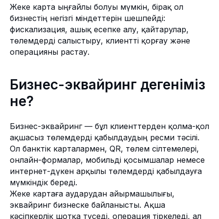
Жеке карта ыңғайлы болуы мүмкін, бірақ ол
бизнестің негізгі міндеттерін шешпейді:
фискализация, ашық есепке алу, қайтарулар,
төлемдерді салыстыру, клиентті қорғау және
операцияны растау.
Бизнес-эквайринг дегеніміз
не?
Бизнес-эквайринг — бұл клиенттерден қолма-қол
ақшасыз төлемдерді қабылдаудың ресми тәсілі.
Ол банктік карталармен, QR, төлем сілтемелері,
онлайн-формалар, мобильді қосымшалар немесе
интернет-дүкен арқылы төлемдерді қабылдауға
мүмкіндік береді.
Жеке картаға аударудан айырмашылығы,
эквайринг бизнеске байланысты. Ақша
кәсіпкерлік шотқа түседі, операция тіркеледі, ал