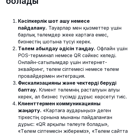
болады
Кәсіпкерлік шот ашу немесе
пайдалану.
Тауарлар мен қызметтер үшін
барлық төлемдер жеке картаға емес,
бизнестің шотына түсуі керек.
Төлем қабылдау әдісін таңдау.
Офлайн үшін
POS-терминал немесе QR сәйкес келеді.
Онлайн-сатылымдар үшін интернет-
эквайринг, төлем сілтемесі немесе төлем
провайдерімен интеграция.
Фискализацияны және чектерді беруді
баптау.
Клиент төлемнің расталуын алуы
керек, ал бизнес түсімді дұрыс көрсетуі тиіс.
Клиенттермен коммуникацияны
жаңарту.
«Картаға аударыңыз» деген
тіркестің орнына мынаны пайдаланған
дұрыс: «QR арқылы төлеуге болады»,
«Төлем сілтемесін жібереміз», «Төлем сайтта