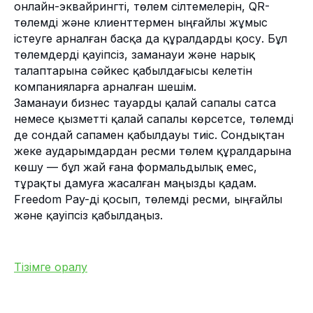
онлайн-эквайрингті, төлем сілтемелерін, QR-
төлемді және клиенттермен ыңғайлы жұмыс
істеуге арналған басқа да құралдарды қосу. Бұл
төлемдерді қауіпсіз, заманауи және нарық
талаптарына сәйкес қабылдағысы келетін
компанияларға арналған шешім.
Заманауи бизнес тауарды қалай сапалы сатса
немесе қызметті қалай сапалы көрсетсе, төлемді
де сондай сапамен қабылдауы тиіс. Сондықтан
жеке аударымдардан ресми төлем құралдарына
көшу — бұл жай ғана формальдылық емес,
тұрақты дамуға жасалған маңызды қадам.
Freedom Pay-ді қосып, төлемді ресми, ыңғайлы
және қауіпсіз қабылдаңыз.
Тізімге оралу