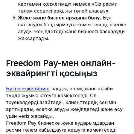
картамен қолжетімді» немесе «Сіз ресми
төлем сервисі арқылы төлей аласыз».
Жеке және бизнес қаржыны бөлу.
Бұл
шатасуды болдырмауға көмектеседі, есепке
алуды жеңілдетеді және бизнесті басқаруды
жақсартады.
Freedom Pay-мен онлайн-
эквайрингті қосыңыз
Бизнес-эквайринг
заңды, ашық және кәсіби
түрде жұмыс істеуге көмектеседі. Ол
тәуекелдерді азайтады, клиенттердің сенімін
арттырады, есепке алуды жеңілдетеді және өсу
үшін негіз жасайды.
Freedom Pay бизнеске жеке аударымдардан
ресми төлем қабылдауға көшуге көмектеседі: